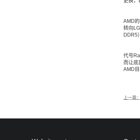
更换，
AMD的
转向LG
DDR
代号R
而让底
AMD
上一篇：
能混合