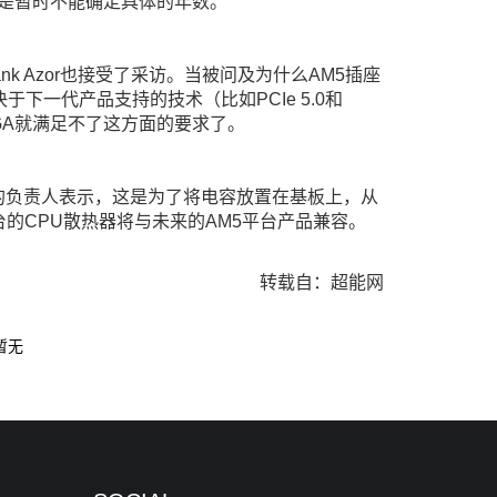
只是暂时不能确定具体的年数。
rank Azor也接受了采访。当被问及为什么AM5插座
取决于下一代产品支持的技术（比如PCIe 5.0和
GA就满足不了这方面的要求了。
，AMD的负责人表示，这是为了将电容放置在基板上，从
4平台的CPU散热器将与未来的AM5平台产品兼容。
。
转载自：超能网
暂无