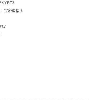
NYBT3
目：宝塔型接头
ray
述：