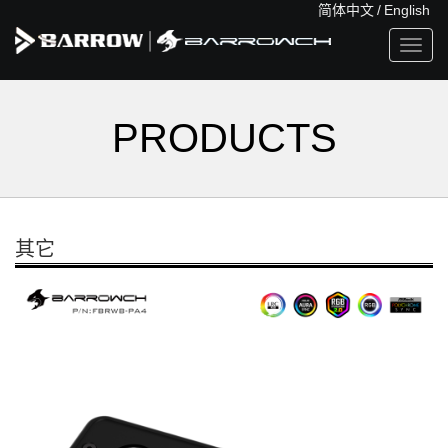
简体中文
/
English
Toggl
navig
PRODUCTS
其它